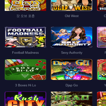
갓 오브 포춘
Old West
C
Football Madness
Sexy Authority
3 Boxes Hi Lo
Djap Go
Y