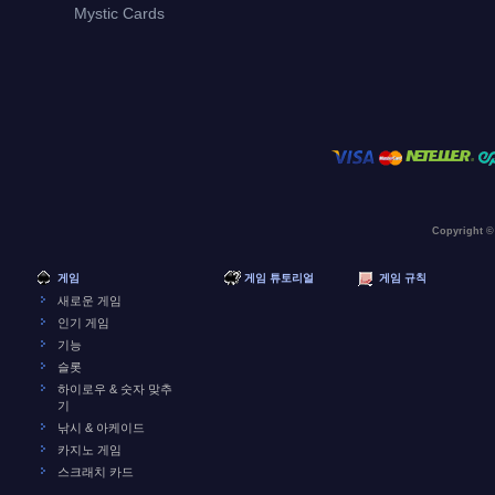
Mystic Cards
Copyright ©
게임
게임 튜토리얼
게임 규칙
새로운 게임
인기 게임
기능
슬롯
하이로우 & 숫자 맞추
기
낚시 & 아케이드
카지노 게임
스크래치 카드