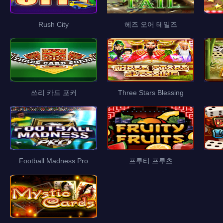
Rush City
헤즈 오어 테일즈
쓰리 카드 포커
Three Stars Blessing
Football Madness Pro
프루티 프루츠