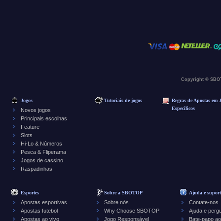
Copyright © SBOT
Jogos
Tutoriais de jogos
Regras de Apostas em 
Específicos
Novos jogos
Principais escolhas
Feature
Slots
Hi-Lo & Números
Pesca & Fliperama
Jogos de cassino
Raspadinhas
Esportes
Sobre a SBOTOP
Ajuda e suport
Apostas esportivas
Sobre nós
Contate-nos
Apostas futebol
Why Choose SBOTOP
Ajuda e perg
Apostas ao vivo
Jogo Responsável
Bate-papo ao