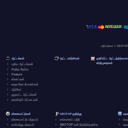
பதிப்புரிமை © SBOTOP
ஆட்டங்கள்
ஆட்ட பயிற்சிகள்
குறிப்பிட்ட ஆட்டத்திற்கா
விதிமுறைகள்
புதிய ஆட்டங்கள்
சிறந்த தேர்வு
Feature
ஸ்லாட்கள்
ஹை-லோ & எண்கள்
ஆர்கேட்
சூதாட்ட ஆட்டங்கள்
சுரண்டும் அட்டைகள்
விளையாட்டுகள்
SBOTOP குறித்து
உத
விளையாட்டு பந்தயம்
எங்களைப் பற்றி
தொட
கால்பந்து பந்தயம்
SBOTOP ஏன் தேர்ந்தெடுக்க
உதவ