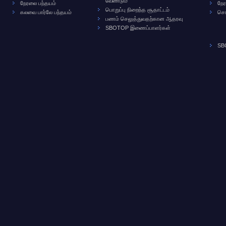
வேண்டும்
நேரலை பந்தயம்
நே
பொறுப்பு நிறைந்த சூதாட்டம்
கலவை பார்லே பந்தயம்
சொ
பணம் செலுத்துவதற்கான ஆதரவு
SBOTOP இணைப்பாளர்கள்
SB