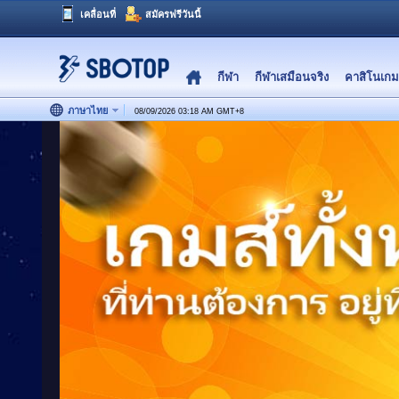
เคลื่อนที่
สมัครฟรีวันนี้
กีฬา
กีฬาเสมือนจริง
คาสิโนเกม
ภาษาไทย
08/09/2026 03:18 AM
GMT
+
8