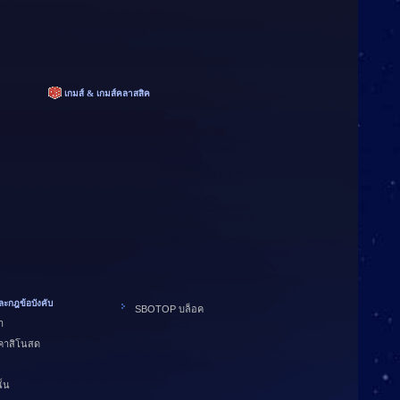
เกมส์ & เกมส์คลาสสิค
ะกฎข้อบังคับ
SBOTOP บล็อค
า
คาสิโนสด
ั้น