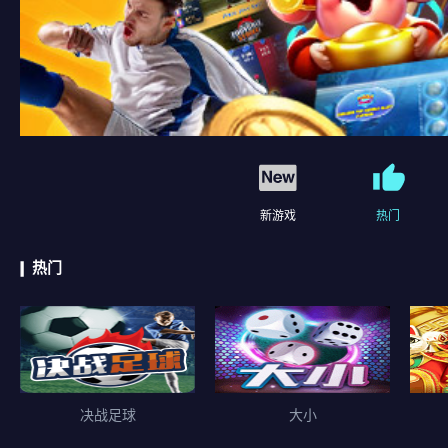
新游戏
热门
热门
决战足球
大小