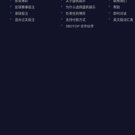
体育博彩
关于盛帆娱乐
联络我们
足球赛事投注
为什么选择盛帆娱乐
帮助
滚球投注
负责任的博弈
即时对谈
混合过关投注
支持付款方式
英文版词汇表
SBOTOP 合作伙伴